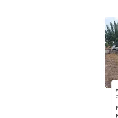
F
G
F