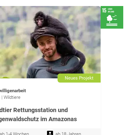
Neues Projekt
willigenarbeit
 | Wildtiere
dtier Rettungsstation und
genwaldschutz im Amazonas
ab 1-4 Wochen
ab 18 Jahren