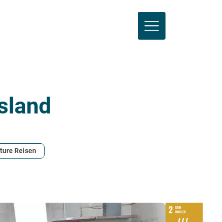
sland
ture Reisen