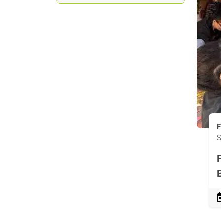
F
S
B