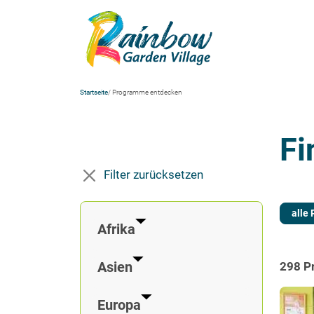
Startseite
/ Programme entdecken
Fi
Filter zurücksetzen
alle
Afrika
Asien
298 P
Europa