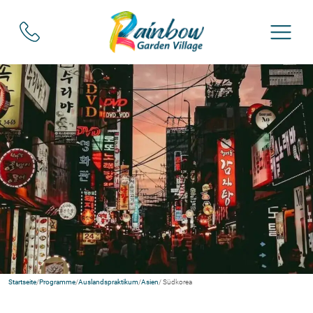
Startseite
/
Programme
/
Auslandspraktikum
/
Asien
/ Südkorea