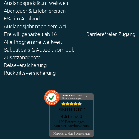
Auslandspraktikum weltweit
Abenteuer & Erlebnisreisen
FSJ im Ausland
Auslandsjahr nach dem Abi
Freiwilligenarbeit ab 16
Barrierefreier Zugang
Alle Programme weltweit
Sabbaticals & Auszeit vom Job
Zusatzangebote
Reiseversicherung
Rücktrittsversicherung
AUSGEZEICHNET
.org
Kundenbewertungen
SEHR GUT
4.61
/ 5.00
129 Bewertungen
von hier, facebook.com
Hinweis zu den Bewertungen