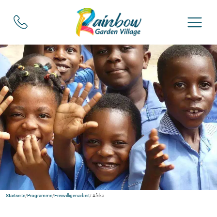
Startseite
/
Programme
/
Freiwilligenarbeit
/ Afrika