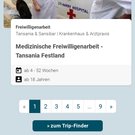
Freiwilligenarbeit
Tansania & Sansibar | Krankenhaus & Arztpraxis
Medizinische Freiwilligenarbeit -
Tansania Festland
ab 4 - 52 Wochen
ab 18 Jahren
«
1
2
3
4
5
…
9
»
» zum Trip-Finder