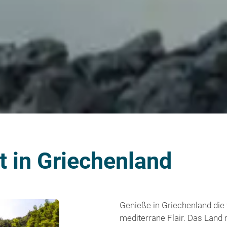
it in Griechenland
Genieße in Griechenland di
mediterrane Flair. Das Land m