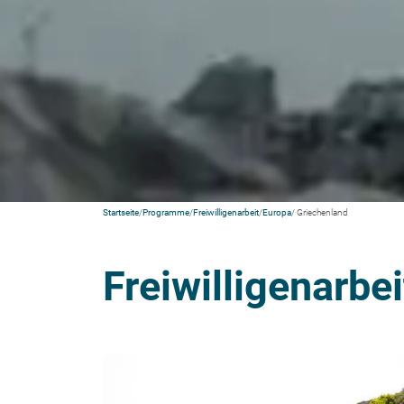
Startseite
/
Programme
/
Freiwilligenarbeit
/
Europa
/ Griechenland
Freiwilligenarbe