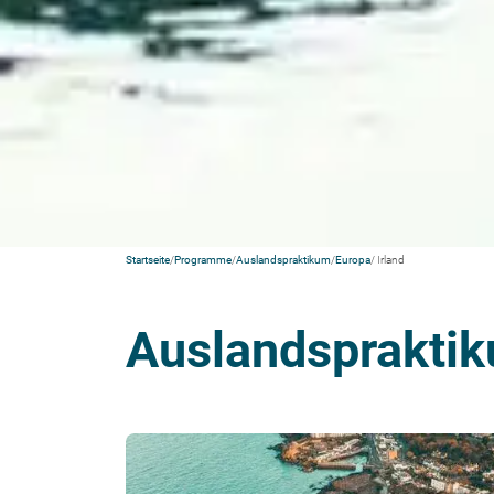
Startseite
/
Programme
/
Auslandspraktikum
/
Europa
/ Irland
Auslandspraktik