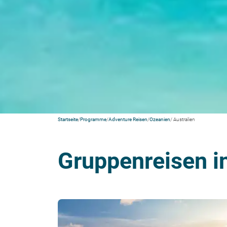
Startseite
/
Programme
/
Adventure Reisen
/
Ozeanien
/ Australien
Gruppenreisen in