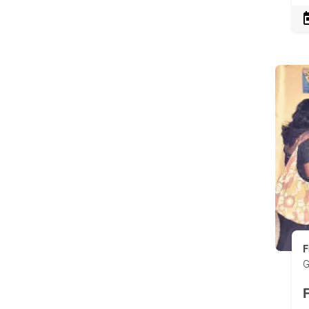
F
G
F