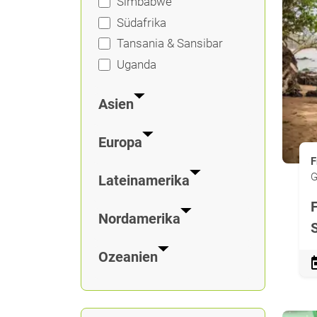
Simbabwe
Südafrika
Tansania & Sansibar
Uganda
Asien
Europa
F
G
Lateinamerika
Nordamerika
Ozeanien