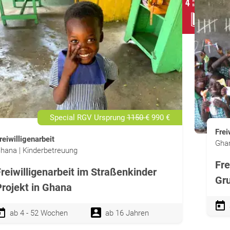
Special RGV Ursprung
1150 €
990 €
Frei
reiwilligenarbeit
Ghan
hana | Kinderbetreuung
Fre
reiwilligenarbeit im Straßenkinder
Gru
Projekt in Ghana
ab 4 - 52 Wochen
ab 16 Jahren