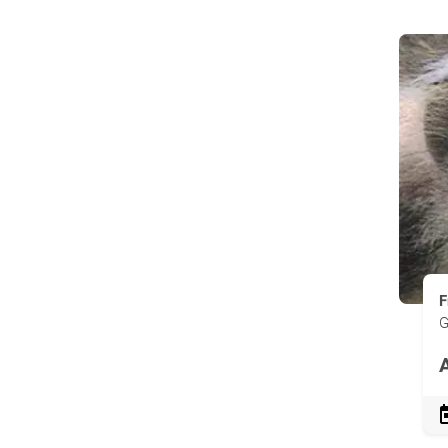
F
G
A