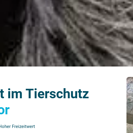
it im Tierschutz
or
Hoher Freizeitwert