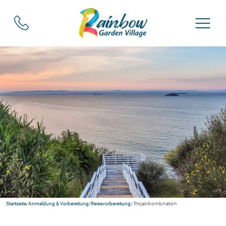
Startseite
/
Anmeldung & Vorbereitung
/
Reisevorbereitung
/ Projektkombination