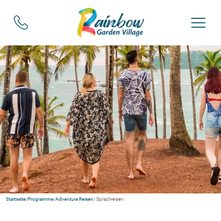
Startseite
/
Programme
/
Adventure Reisen
/ Sprachreisen