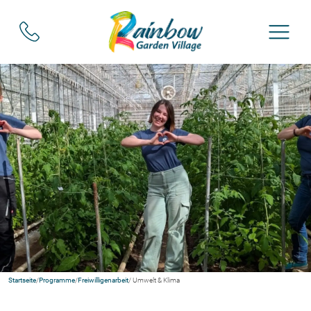
Startseite
/
Programme
/
Freiwilligenarbeit
/ Umwelt & Klima