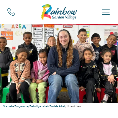
Startseite
/
Programme
/
Freiwilligenarbeit
/
Soziale Arbeit
/ Unterrichten