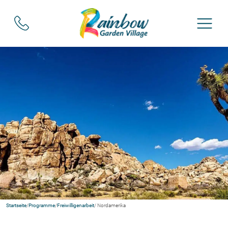
Startseite
/
Programme
/
Freiwilligenarbeit
/ Nordamerika