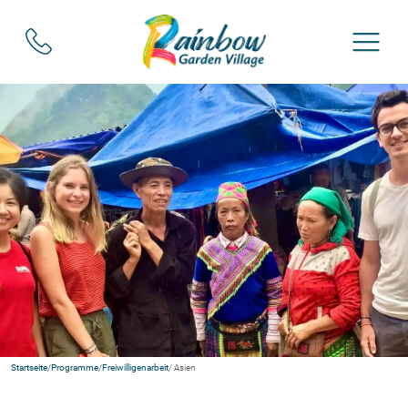
Startseite
/
Programme
/
Freiwilligenarbeit
/ Asien