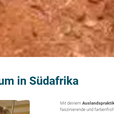
um in Südafrika
Mit deinem
Auslandspraktik
faszinierende und farbenfroh