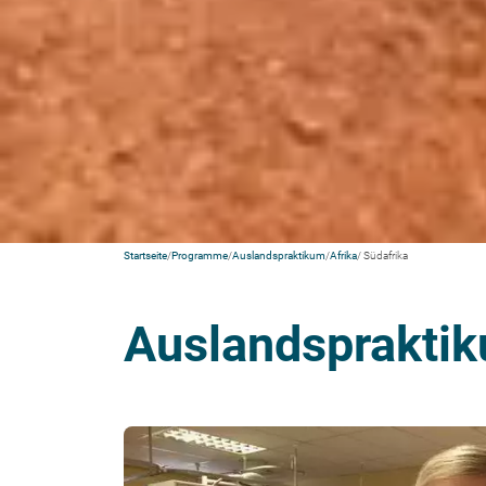
Startseite
/
Programme
/
Auslandspraktikum
/
Afrika
/ Südafrika
Auslandspraktik