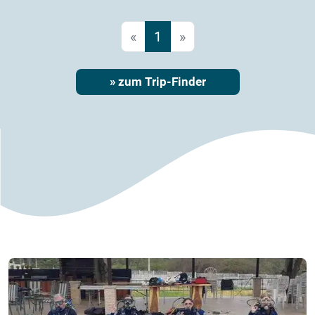
«
1
»
» zum Trip-Finder