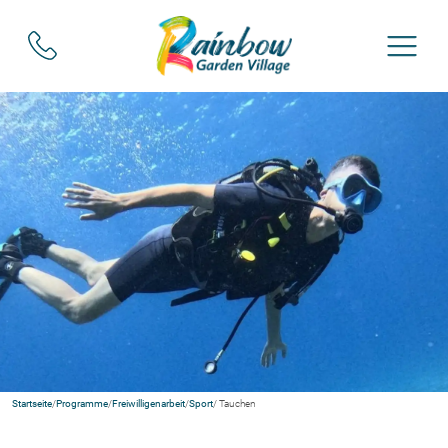
Startseite
/
Programme
/
Freiwilligenarbeit
/
Sport
/ Tauchen