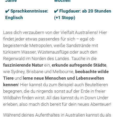
Jahre
Wochen
✔️ Sprachkenntnisse:
✔️ Flugdauer: ab 20 Stunden
Englisch
(+1 Stopp)
Lass dich verzaubern von der Vielfalt Australiens! Hier
findet jeder etwas passendes für sich – egal ob
begeisternde Metropolen, weiße Sandstrände mit
türkisem Wasser, Wüstenausflüge oder auch den
Regenwald im Norden des Landes. Tauche in die
faszinierende Natur
ein,
erkunde aufregende Städte
,
wie Sydney, Brisbane und Melbourne,
beobachte wilde
Tiere
und
lerne neue Menschen und Lebenswelten
kennen
! Hier kannst du zum Beispiel auch Beuteltieren
begegnen, die du nirgends sonst auf der Erde in freier
Wildbahn finden wirst. All das kannst du in Down Under
erleben, also mach dich bereit für dein neues Abenteuer!
Während deines Aufenthaltes in Australien kannst du als