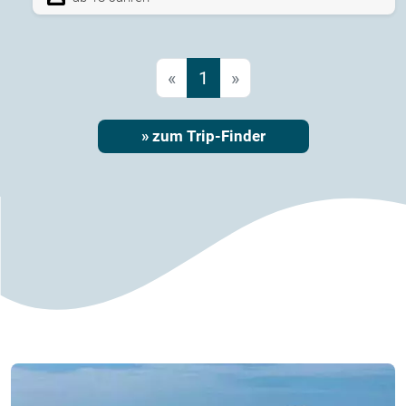
«
1
»
» zum Trip-Finder