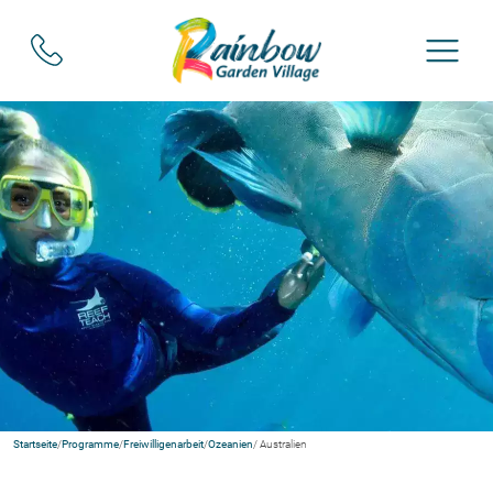
Startseite
/
Programme
/
Freiwilligenarbeit
/
Ozeanien
/ Australien