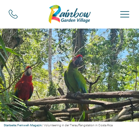
Startseite
/
Fernweh Magazin
/ Volunteering in der Tierauffangstation in Costa Rica