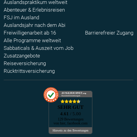
Auslandspraktikum weltweit
Abenteuer & Erlebnisreisen
FSJ im Ausland
Auslandsjahr nach dem Abi
Freiwilligenarbeit ab 16
Barrierefreier Zugang
Alle Programme weltweit
Sabbaticals & Auszeit vom Job
Zusatzangebote
Reiseversicherung
Rücktrittsversicherung
AUSGEZEICHNET
.org
Kundenbewertungen
SEHR GUT
4.61
/ 5.00
129 Bewertungen
von hier, facebook.com
Hinweis zu den Bewertungen