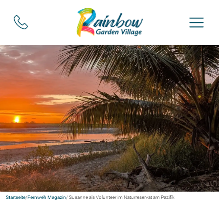
Startseite
/
Fernweh Magazin
/ Susanne als Volunteer im Naturreservat am Pazifik