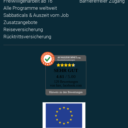
Freiwilligenarbeit ab 16
Barrierefreier Zugang
Alle Programme weltweit
Sabbaticals & Auszeit vom Job
Zusatzangebote
Reiseversicherung
Rücktrittsversicherung
AUSGEZEICHNET
.org
Kundenbewertungen
SEHR GUT
4.61
/ 5.00
129 Bewertungen
von hier, facebook.com
Hinweis zu den Bewertungen