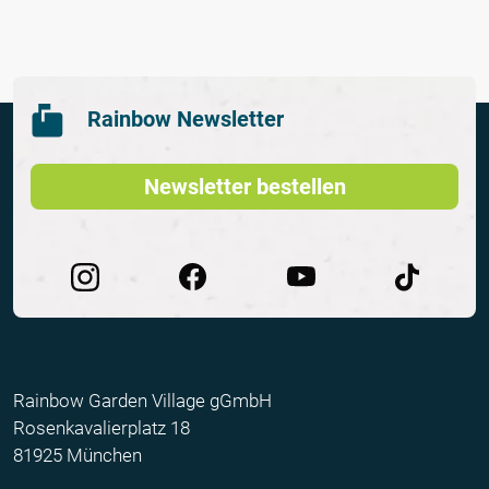
Rainbow Newsletter
Newsletter bestellen
Rainbow Garden Village gGmbH
Rosenkavalierplatz 18
81925 München