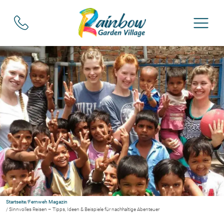
Startseite
/
Fernweh Magazin
/ Sinnvolles Reisen – Tipps, Ideen & Beispiele für nachhaltige Abenteuer