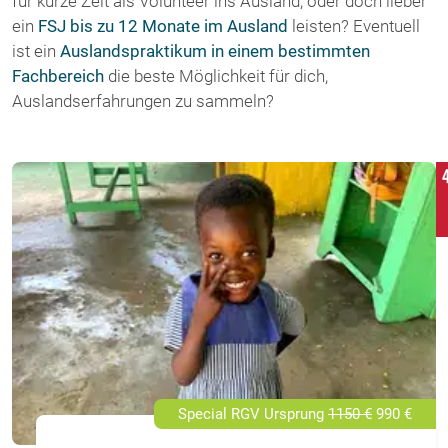
für kurze Zeit als Volunteer ins Ausland, oder doch lieber
ein
FSJ bis zu 12 Monate im Ausland
leisten? Eventuell
ist ein
Auslandspraktikum in einem bestimmten
Fachbereich
die beste Möglichkeit für dich,
Auslandserfahrungen zu sammeln?
Special RGV Ursprung
1150 €
990 €