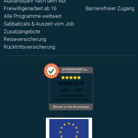
Auslandsjahr nach dem Abi
Freiwilligenarbeit ab 16
Barrierefreier Zugang
Alle Programme weltweit
Sabbaticals & Auszeit vom Job
Zusatzangebote
Reiseversicherung
Rücktrittsversicherung
AUSGEZEICHNET
.org
Kundenbewertungen
SEHR GUT
4.61
/ 5.00
129 Bewertungen
von hier, facebook.com
Hinweis zu den Bewertungen