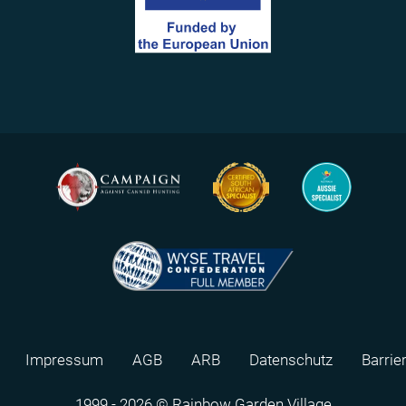
Impressum
AGB
ARB
Datenschutz
Barrie
1999 - 2026 © Rainbow Garden Village