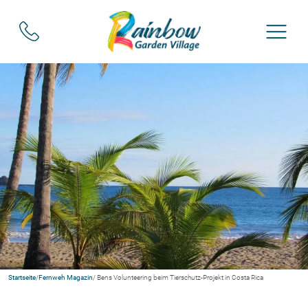
Startseite
/
Fernweh Magazin
/ Bens Volunteering beim Tierschutz-Projekt in Costa Rica