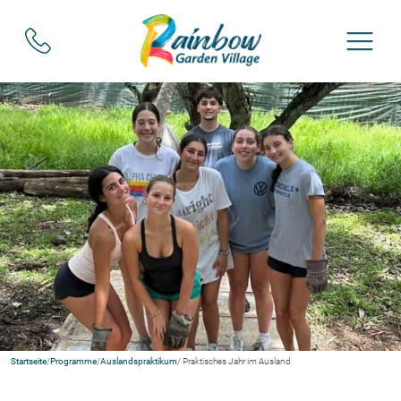
Startseite
/
Programme
/
Auslandspraktikum
/ Praktisches Jahr im Ausland