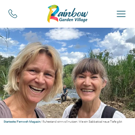
Startseite
/
Fernweh Magazin
/ Ruhestand sinnvoll nutzen: Wie ein Sabbatical neue Tiefe gibt