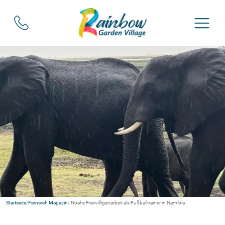
Startseite
/
Fernweh Magazin
/ Noahs Freiwilligenarbeit als Fußballtrainer in Namibia