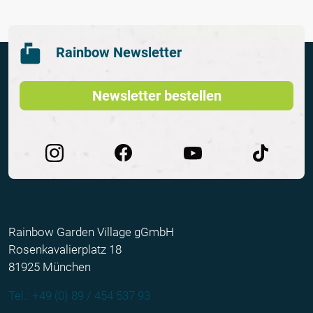
Rainbow Newsletter
Newsletter bestellen
Rainbow Garden Village gGmbH
Rosenkavalierplatz 18
81925 München
Tel.: +49 (0) 89 / 454 537 93