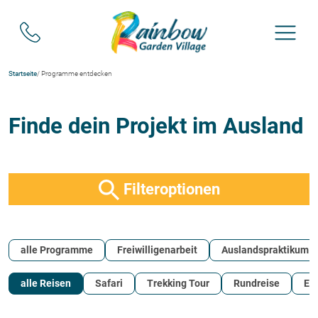
Startseite
/ Programme entdecken
Finde dein Projekt im Ausland
Filteroptionen
alle Programme
Freiwilligenarbeit
Auslandspraktikum
alle Reisen
Safari
Trekking Tour
Rundreise
Erl