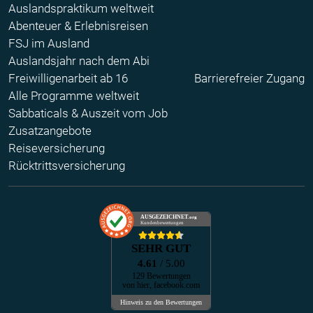
Auslandspraktikum weltweit
Abenteuer & Erlebnisreisen
FSJ im Ausland
Auslandsjahr nach dem Abi
Freiwilligenarbeit ab 16
Barrierefreier Zugang
Alle Programme weltweit
Sabbaticals & Auszeit vom Job
Zusatzangebote
Reiseversicherung
Rücktrittsversicherung
AUSGEZEICHNET
.org
Kundenbewertungen
SEHR GUT
4.61
/ 5.00
129 Bewertungen
von hier, facebook.com
Hinweis zu den Bewertungen