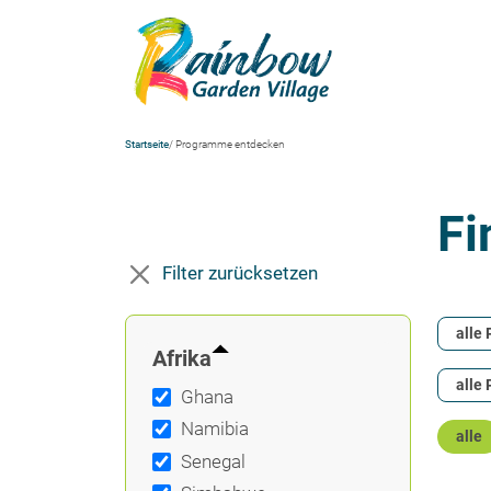
Startseite
/ Programme entdecken
Fi
Filter zurücksetzen
alle
Afrika
alle 
Ghana
Namibia
alle
Senegal