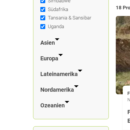
Simbabwe
18 Pr
Südafrika
Tansania & Sansibar
Uganda
Asien
Europa
Lateinamerika
Nordamerika
F
N
Ozeanien
F