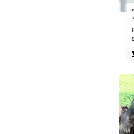
F
S
F