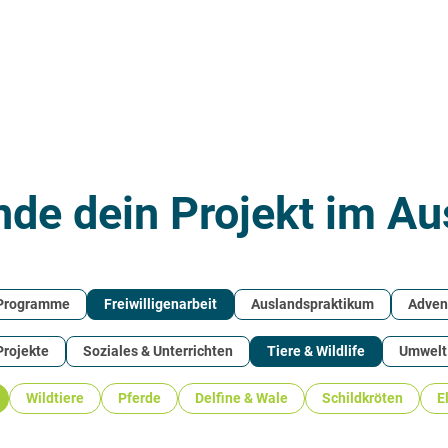
nde dein Projekt im Au
 Programme
Freiwilligenarbeit
Auslandspraktikum
Adven
Projekte
Soziales & Unterrichten
Tiere & Wildlife
Umwelt
Wildtiere
Pferde
Delfine & Wale
Schildkröten
E