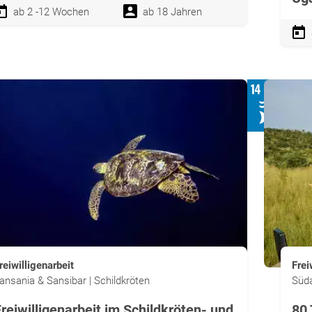
ab 2 -12 Wochen
ab 18 Jahren
reiwilligenarbeit
Frei
ansania & Sansibar | Schildkröten
Süda
reiwilligenarbeit im Schildkröten- und
80 