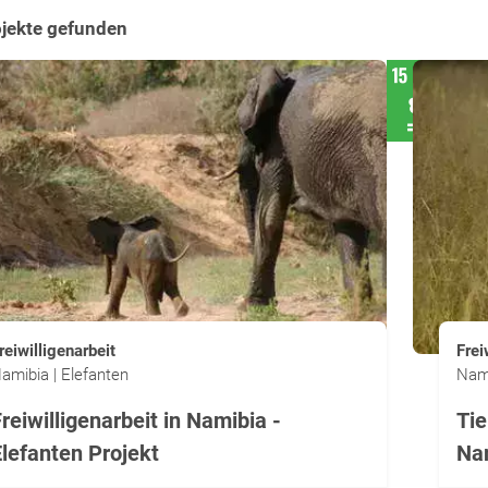
ojekte gefunden
reiwilligenarbeit
Frei
amibia | Elefanten
Nami
reiwilligenarbeit in Namibia -
Tie
Elefanten Projekt
Na