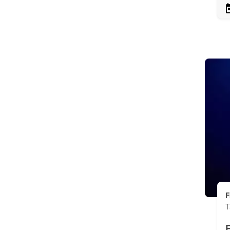
F
T
F