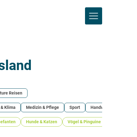
sland
ture Reisen
 & Klima
Medizin & Pflege
Sport
Handwerk 
Kreativ
lefanten
Hunde & Katzen
Vögel & Pinguine
Primaten & A